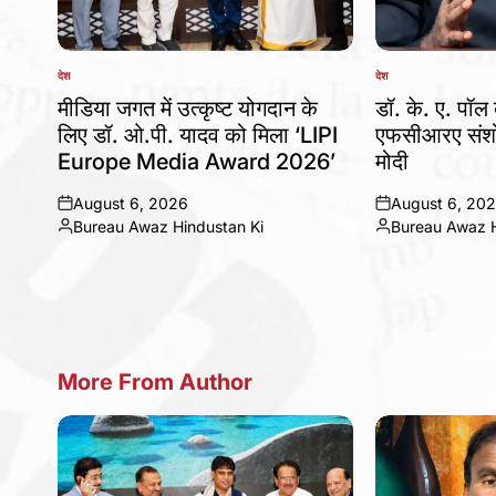
देश
देश
POSTED
POSTED
IN
IN
मीडिया जगत में उत्कृष्ट योगदान के
डॉ. के. ए. पॉल 
लिए डॉ. ओ.पी. यादव को मिला ‘LIPI
एफसीआरए संशो
Europe Media Award 2026’
मोदी
August 6, 2026
August 6, 20
on
on
Bureau Awaz Hindustan Ki
Bureau Awaz H
Posted
Posted
by
by
More From Author