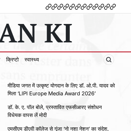
देश
विदेश
पोलटिकल
मनोरंजन
शिक्षा
टेक्नोलॉजी
व्यापार
क्राइम
धर्म
खेल
क्रिप्टो
स्वास्थ्य
AN KI
ल
क्रिप्टो
स्वास्थ्य
मीडिया जगत में उत्कृष्ट योगदान के लिए डॉ. ओ.पी. यादव को
मिला ‘LIPI Europe Media Award 2026’
डॉ. के. ए. पॉल बोले, प्रस्तावित एफसीआरए संशोधन
विधेयक वापस लें मोदी
एमसीएम डीएवी कॉलेज से गूंजा ‘नो नशा नेशन’ का संदेश,