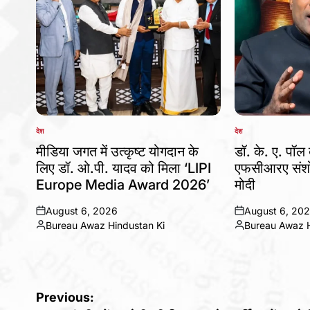
देश
देश
POSTED
POSTED
IN
IN
मीडिया जगत में उत्कृष्ट योगदान के
डॉ. के. ए. पॉल 
लिए डॉ. ओ.पी. यादव को मिला ‘LIPI
एफसीआरए संशो
Europe Media Award 2026’
मोदी
August 6, 2026
August 6, 20
on
on
Bureau Awaz Hindustan Ki
Bureau Awaz H
Posted
Posted
by
by
Post
Previous: