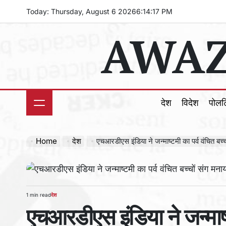
Skip
Today: Thursday, August 6 2026
6
:
14
:
19
PM
to
AWAZ
content
देश
विदेश
पोल
Home
देश
एचआरडीएस इंडिया ने जन्माष्टमी का पर्व वंचित बच्चों संग मनाया
1 min read
देश
Estimated
POSTED
एचआरडीएस इंडिया ने जन्माष्ट
read
IN
time