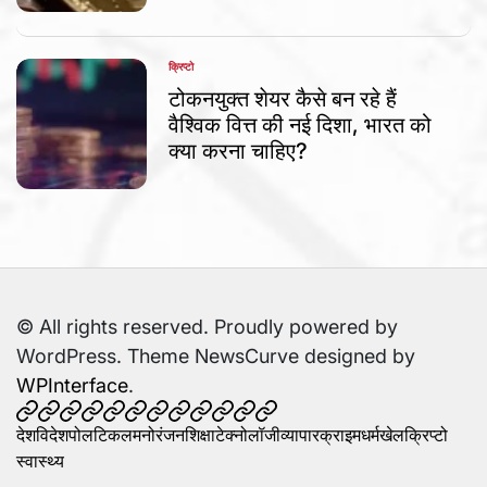
क्रिप्टो
POSTED
IN
टोकनयुक्त शेयर कैसे बन रहे हैं
वैश्विक वित्त की नई दिशा, भारत को
क्या करना चाहिए?
© All rights reserved. Proudly powered by
WordPress. Theme NewsCurve designed by
WPInterface
.
देश
विदेश
पोलटिकल
मनोरंजन
शिक्षा
टेक्नोलॉजी
व्यापार
क्राइम
धर्म
खेल
क्रिप्टो
स्वास्थ्य
देश
विदेश
पोलटिकल
मनोरंजन
शिक्षा
टेक्नोलॉजी
व्यापार
क्राइम
धर्म
खेल
क्रिप्टो
स्वास्थ्य