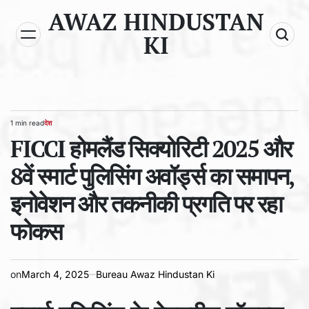
Skip
AWAZ HINDUSTAN
to
KI
content
1 min read
देश
Estimated
POSTED
read
FICCI होमलैंड सिक्योरिटी 2025 और
IN
time
8वें स्मार्ट पुलिसिंग अवॉर्ड्स का समापन,
इनोवेशन और तकनीकी प्रगति पर रहा
फोकस
on
March 4, 2025
Bureau Awaz Hindustan Ki