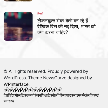
क्रिप्टो
POSTED
IN
टोकनयुक्त शेयर कैसे बन रहे हैं
वैश्विक वित्त की नई दिशा, भारत को
क्या करना चाहिए?
© All rights reserved. Proudly powered by
WordPress. Theme NewsCurve designed by
WPInterface
.
देश
विदेश
पोलटिकल
मनोरंजन
शिक्षा
टेक्नोलॉजी
व्यापार
क्राइम
धर्म
खेल
क्रिप्टो
स्वास्थ्य
देश
विदेश
पोलटिकल
मनोरंजन
शिक्षा
टेक्नोलॉजी
व्यापार
क्राइम
धर्म
खेल
क्रिप्टो
स्वास्थ्य