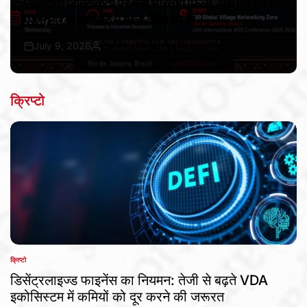
एचआईवी जागरूकता पर बनी भारतीय फिल्म ‘अस एंड देम’ को
एड्स 2026 सम्मेलन में मिला वैश्विक मंच
July 9, 2026
Bureau Awaz Hindustan Ki
Post
By:
Date
क्रिप्टो
क्रिप्टो
POSTED
IN
डिसेंट्रलाइज्ड फाइनेंस का नियमन: तेजी से बढ़ते VDA
इकोसिस्टम में कमियों को दूर करने की जरूरत