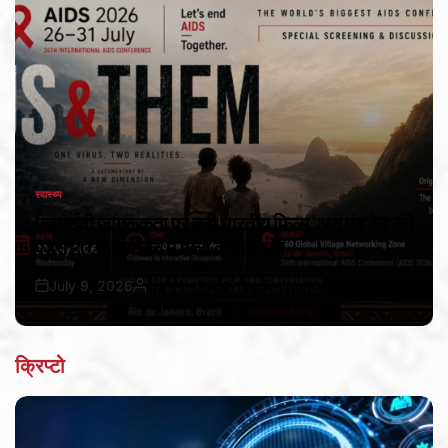
स्वास्थ्य
POSTED
IN
एचआईवी जागरूकता पर बनी भारतीय फिल्म ‘अस एंड देम’ को
एड्स 2026 सम्मेलन में मिला वैश्विक मंच
July 9, 2026
Bureau Awaz Hindustan Ki
Post
By:
Date
क्रिप्टो