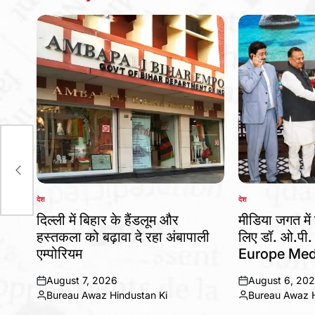
ाथ,
देश
देश
POSTED
POSTED
IN
IN
दिल्ली में बिहार के हैंडलूम और
मीडिया जगत में 
हस्तकला को बढ़ावा दे रहा अंबापाली
लिए डॉ. ओ.पी.
एम्पोरियम
Europe Med
August 7, 2026
August 6, 20
on
on
Bureau Awaz Hindustan Ki
Bureau Awaz H
Posted
Posted