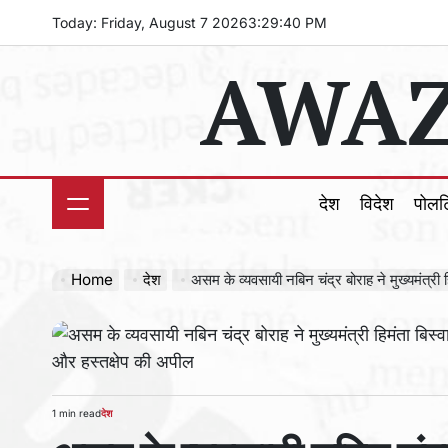
Skip
Today: Friday, August 7 2026
3
:
29
:
42
PM
to
AWAZ
content
देश
विदेश
पोल
Home
देश
असम के व्यवसायी नबिन चंद्र बोराह ने मुख्यमंत्री हिमंता बिस्वा शर्मा से जीवन पर खतरे
1 min read
देश
Estimated
POSTED
read
IN