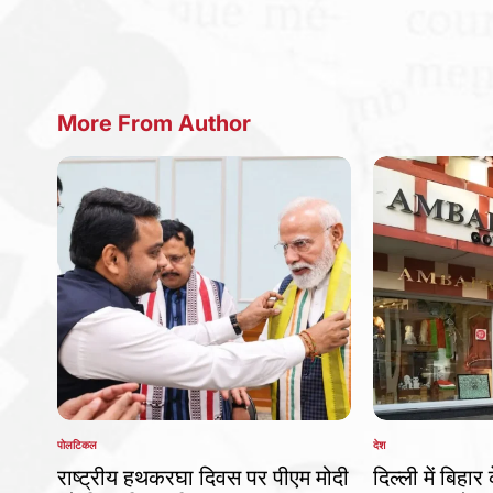
by
by
More From Author
पोलटिकल
देश
POSTED
POSTED
IN
IN
राष्ट्रीय हथकरघा दिवस पर पीएम मोदी
दिल्ली में बिहार