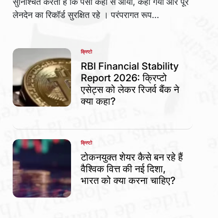
सुनिश्चित करती हैं कि पैसा कहां से आया, कहां गया और पूरे
लेनदेन का रिकॉर्ड सुरक्षित रहे । परंपरागत रूप...
क्रिप्टो
POSTED
IN
RBI Financial Stability
Report 2026: क्रिप्टो
एसेट्स को लेकर रिजर्व बैंक ने
क्या कहा?
क्रिप्टो
POSTED
IN
टोकनयुक्त शेयर कैसे बन रहे हैं
वैश्विक वित्त की नई दिशा,
भारत को क्या करना चाहिए?