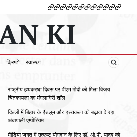
देश
विदेश
पोलटिकल
मनोरंजन
शिक्षा
टेक्नोलॉजी
व्यापार
क्राइम
धर्म
खेल
क्रिप्टो
स्वास्थ्य
AN KI
ल
क्रिप्टो
स्वास्थ्य
राष्ट्रीय हथकरघा दिवस पर पीएम मोदी को मिला विजय
चिंतकायला का मंगलागिरी शॉल
दिल्ली में बिहार के हैंडलूम और हस्तकला को बढ़ावा दे रहा
अंबापाली एम्पोरियम
मीडिया जगत में उत्कृष्ट योगदान के लिए डॉ. ओ.पी. यादव को