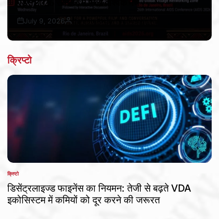
एड्स 2026 सम्मेलन में मिला वैश्विक मंच
July 9, 2026
Bureau Awaz Hindustan Ki
Post
By:
Date
क्रिप्टो
क्रिप्टो
POSTED
IN
डिसेंट्रलाइज्ड फाइनेंस का नियमन: तेजी से बढ़ते VDA
इकोसिस्टम में कमियों को दूर करने की जरूरत