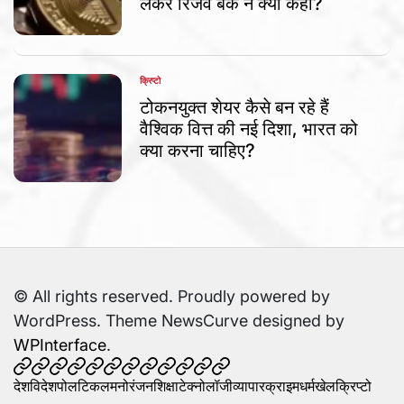
लेकर रिजर्व बैंक ने क्या कहा?
क्रिप्टो
POSTED
IN
टोकनयुक्त शेयर कैसे बन रहे हैं
वैश्विक वित्त की नई दिशा, भारत को
क्या करना चाहिए?
© All rights reserved. Proudly powered by
WordPress. Theme NewsCurve designed by
WPInterface
.
देश
विदेश
पोलटिकल
मनोरंजन
शिक्षा
टेक्नोलॉजी
व्यापार
क्राइम
धर्म
खेल
क्रिप्टो
स्वास्थ्य
देश
विदेश
पोलटिकल
मनोरंजन
शिक्षा
टेक्नोलॉजी
व्यापार
क्राइम
धर्म
खेल
क्रिप्टो