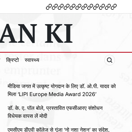
देश
विदेश
पोलटिकल
मनोरंजन
शिक्षा
टेक्नोलॉजी
व्यापार
क्राइम
धर्म
खेल
क्रिप्टो
स्वास्थ्य
AN KI
ल
क्रिप्टो
स्वास्थ्य
मीडिया जगत में उत्कृष्ट योगदान के लिए डॉ. ओ.पी. यादव को
मिला ‘LIPI Europe Media Award 2026’
डॉ. के. ए. पॉल बोले, प्रस्तावित एफसीआरए संशोधन
विधेयक वापस लें मोदी
एमसीएम डीएवी कॉलेज से गूंजा ‘नो नशा नेशन’ का संदेश,