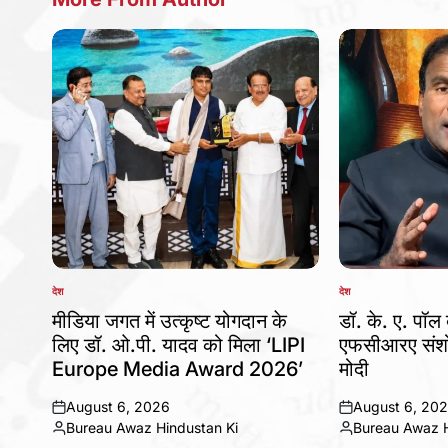
देश
देश
POSTED
POSTED
IN
IN
मीडिया जगत में उत्कृष्ट योगदान के
डॉ. के. ए. पॉल 
लिए डॉ. ओ.पी. यादव को मिला ‘LIPI
एफसीआरए संशो
Europe Media Award 2026’
मोदी
August 6, 2026
August 6, 20
on
on
Bureau Awaz Hindustan Ki
Bureau Awaz H
Posted
Posted