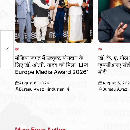
देश
देश
ान
POSTED
POSTED
IN
IN
मीडिया जगत में उत्कृष्ट योगदान के
डॉ. के. ए. पॉल 
लिए डॉ. ओ.पी. यादव को मिला ‘LIPI
एफसीआरए संशो
Europe Media Award 2026’
मोदी
August 6, 2026
August 6, 20
on
on
Bureau Awaz Hindustan Ki
Bureau Awaz H
Posted
Posted
by
by
More From Author