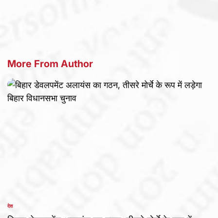
by
More From Author
देश
POSTED
IN