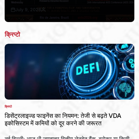
July 9, 2026
Bureau Awaz Hindustan Ki
Post
By:
Date
क्रिप्टो
क्रिप्टो
POSTED
IN
डिसेंट्रलाइज्ड फाइनेंस का नियमन: तेजी से बढ़ते VDA
इकोसिस्टम में कमियों को दूर करने की जरूरत
नई दिल्ली: आज भी ज्यादातर वित्तीय लेनदेन बैंक, ब्रोकर या किसी