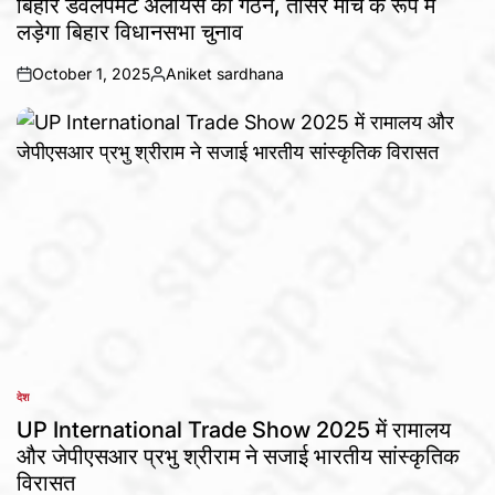
बिहार डेवलपमेंट अलायंस का गठन, तीसरे मोर्चे के रूप में
लड़ेगा बिहार विधानसभा चुनाव
October 1, 2025
Aniket sardhana
on
Posted
by
देश
POSTED
IN
UP International Trade Show 2025 में रामालय
और जेपीएसआर प्रभु श्रीराम ने सजाई भारतीय सांस्कृतिक
विरासत