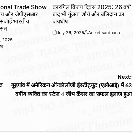
IN
ional Trade Show
कारगिल विजय दिवस 2025: 26 वर्षों
ालय और जेपीएसआर
बाद भी गूंजता शौर्य और बलिदान का
ने सजाई भारतीय
जयघोष
ासत
July 26, 2025
Aniket sardhana
on
Posted
, 2025
by
na
Next:
ात
गुड़गांव में अमेरिकन ऑन्कोलॉजी इंस्टीट्यूट (एओआई) में 62
वर्षीय व्यक्ति का स्टेज 4 जीभ कैंसर का सफल इलाज हुआ