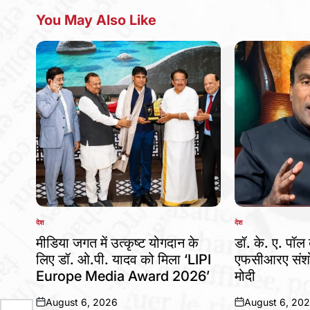
You May Also Like
देश
देश
POSTED
POSTED
IN
IN
मीडिया जगत में उत्कृष्ट योगदान के
डॉ. के. ए. पॉल 
लिए डॉ. ओ.पी. यादव को मिला ‘LIPI
एफसीआरए संशो
Europe Media Award 2026’
मोदी
August 6, 2026
August 6, 20
on
on