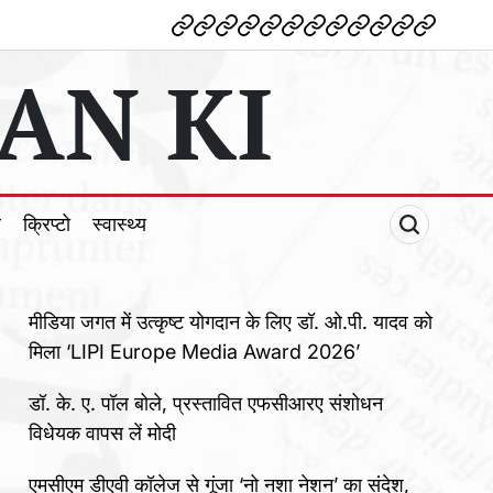
देश
विदेश
पोलटिकल
मनोरंजन
शिक्षा
टेक्नोलॉजी
व्यापार
क्राइम
धर्म
खेल
क्रिप्टो
स्वास्थ्य
AN KI
ल
क्रिप्टो
स्वास्थ्य
मीडिया जगत में उत्कृष्ट योगदान के लिए डॉ. ओ.पी. यादव को
मिला ‘LIPI Europe Media Award 2026’
डॉ. के. ए. पॉल बोले, प्रस्तावित एफसीआरए संशोधन
विधेयक वापस लें मोदी
एमसीएम डीएवी कॉलेज से गूंजा ‘नो नशा नेशन’ का संदेश,