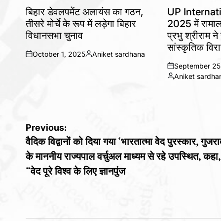
IN
IN
बिहार डेवलपमेंट अलायंस का गठन,
UP Internat
तीसरे मोर्चे के रूप में लड़ेगा बिहार
2025 में राम
विधानसभा चुनाव
प्रभु श्रीराम 
सांस्कृतिक विर
October 1, 2025
Aniket sardhana
on
Posted
September 25
by
on
Aniket sardha
Posted
by
Post
Previous:
वैदिक विद्वानों को दिया गया ‘भारतात्मा वेद पुरस्कार, गुजर
navigation
के माननीय राज्यपाल वर्चुअल माध्यम से रहे उपस्थित, कहा,
“वेद पूरे विश्व के लिए ज्ञानपुंज