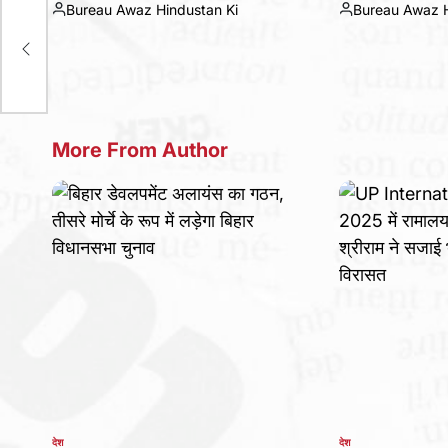
ा वेद
Bureau Awaz Hindustan Ki
Bureau Awaz H
Posted
Posted
ाल
by
by
More From Author
देश
देश
POSTED
POSTED