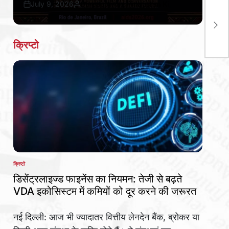
गुड़ग
July 9, 2026
Bureau Awaz Hindustan Ki
Post
By:
इंस्
Date
का 
हुआ
क्रिप्टो
क्रिप्टो
POSTED
IN
डिसेंट्रलाइज्ड फाइनेंस का नियमन: तेजी से बढ़ते
VDA इकोसिस्टम में कमियों को दूर करने की जरूरत
नई दिल्ली: आज भी ज्यादातर वित्तीय लेनदेन बैंक, ब्रोकर या