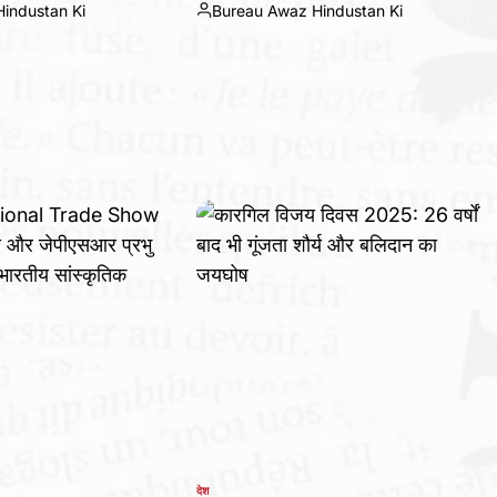
industan Ki
Bureau Awaz Hindustan Ki
Posted
by
देश
POSTED