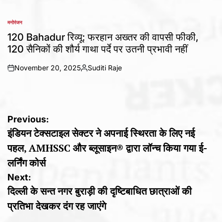
मनोरंजन
POSTED
IN
120 Bahadur रिव्यू: फरहान अख्तर की वापसी फीकी,
120 सैनिकों की शौर्य गाथा पर्दे पर उतनी प्रभावी नहीं
November 20, 2025
Suditi Raje
on
Posted
by
Post
Previous:
इंडियन टेक्सटाइल सेक्टर ने अपनाई स्थिरता के लिए नई
navigation
पहल, AMHSSC और ब्लूसाइन® द्वारा लॉन्च किया गया ई-
लर्निंग कोर्स
Next:
दिल्ली के सन्त नगर बुराड़ी की दृष्टिबाधित छात्राओं की
प्रतिभा देखकर दंग रह जाएंगे