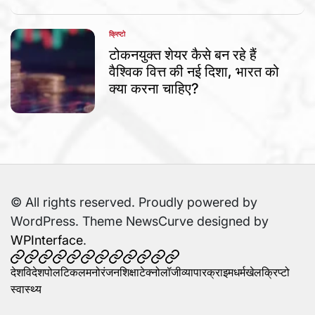
क्रिप्टो
POSTED
IN
टोकनयुक्त शेयर कैसे बन रहे हैं
वैश्विक वित्त की नई दिशा, भारत को
क्या करना चाहिए?
© All rights reserved. Proudly powered by
WordPress. Theme NewsCurve designed by
WPInterface
.
देश
विदेश
पोलटिकल
मनोरंजन
शिक्षा
टेक्नोलॉजी
व्यापार
क्राइम
धर्म
खेल
क्रिप्टो
स्वास्थ्य
देश
विदेश
पोलटिकल
मनोरंजन
शिक्षा
टेक्नोलॉजी
व्यापार
क्राइम
धर्म
खेल
क्रिप्टो
स्वास्थ्य