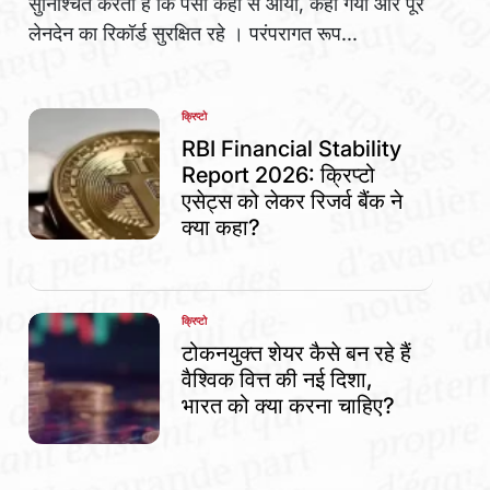
सुनिश्चित करती हैं कि पैसा कहां से आया, कहां गया और पूरे
लेनदेन का रिकॉर्ड सुरक्षित रहे । परंपरागत रूप...
क्रिप्टो
POSTED
IN
RBI Financial Stability
Report 2026: क्रिप्टो
एसेट्स को लेकर रिजर्व बैंक ने
क्या कहा?
क्रिप्टो
POSTED
IN
टोकनयुक्त शेयर कैसे बन रहे हैं
वैश्विक वित्त की नई दिशा,
भारत को क्या करना चाहिए?