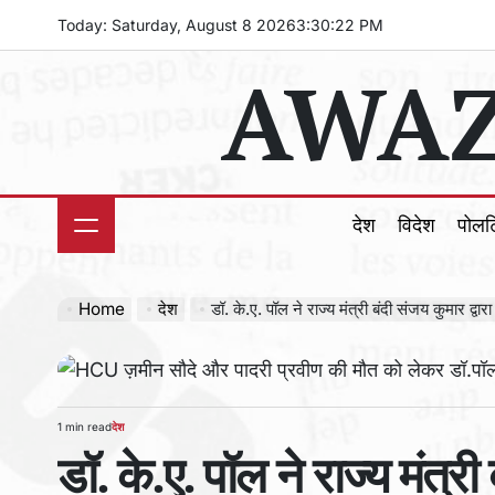
Skip
Today: Saturday, August 8 2026
3
:
30
:
24
PM
to
AWAZ
content
देश
विदेश
पोल
Home
देश
डॉ. के.ए. पॉल ने राज्य मंत्री बंदी संजय कुमार द्व
1 min read
देश
Estimated
POSTED
डॉ. के.ए. पॉल ने राज्य मंत्री
read
IN
time