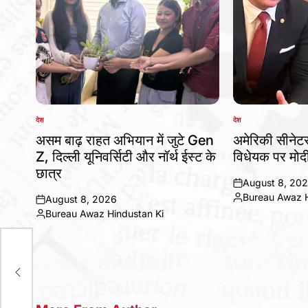
देश
देश
POSTED
POSTED
IN
IN
असम बाढ़ राहत अभियान में जुटे Gen
अमेरिकी सीनेट
Z, दिल्ली यूनिवर्सिटी और नॉर्थ ईस्ट के
विधेयक पर मोद
छात्र
August 8, 20
on
Bureau Awaz H
August 8, 2026
Posted
on
Bureau Awaz Hindustan Ki
by
Posted
by