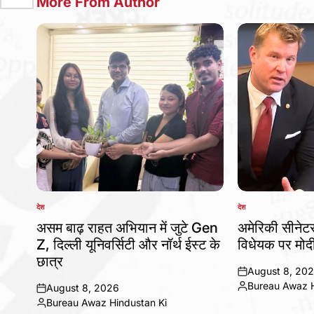
More From Author
देश
देश
POSTED
POSTED
IN
IN
असम बाढ़ राहत अभियान में जुटे Gen
अमेरिकी सीनेट
Z, दिल्ली यूनिवर्सिटी और नॉर्थ ईस्ट के
विधेयक पर मोद
छात्र
August 8, 20
on
Bureau Awaz H
August 8, 2026
Posted
on
Bureau Awaz Hindustan Ki
by
Posted