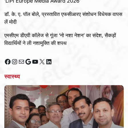
‘LIPI Europe Media Award 2026’
डॉ. के. ए. पॉल बोले, प्रस्तावित एफसीआरए संशोधन विधेयक वापस
लें मोदी
एमसीएम डीएवी कॉलेज से गूंजा ‘नो नशा नेशन’ का संदेश, सैकड़ों
विद्यार्थियों ने ली नशामुक्ति की शपथ
Facebook
Instagram
Mail
Google
YouTube
X
LinkedIn
स्वास्थ्य