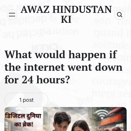
Skip
AWAZ HINDUSTAN
to
KI
content
What would happen if
the internet went down
for 24 hours?
1 post