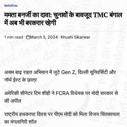
देश
पोलटिकल
POSTED
IN
ममता बनर्जी का दावा: चुनावों के बावजूद TMC बंगाल
में अब भी बरकरार रहेगी
1 min read
March 5, 2024
Khushi Sikarwar
Estimated
on
read
time
असम बाढ़ राहत अभियान में जुटे Gen Z, दिल्ली यूनिवर्सिटी और
नॉर्थ ईस्ट के छात्र
अमेरिकी सीनेटर टिम शीही ने FCRA विधेयक पर मोदी सरकार से
की अपील
राष्ट्रीय हथकरघा दिवस पर पीएम मोदी को मिला विजय चिंतकायला
का मंगलागिरी शॉल