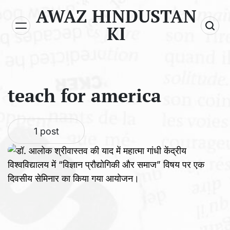
Skip
AWAZ HINDUSTAN
to
KI
content
teach for america
1 post