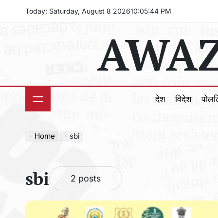
Skip
Today: Saturday, August 8 2026
10
:
05
:
45
PM
to
AWAZ
content
देश
विदेश
पोल
Home
sbi
sbi
2 posts