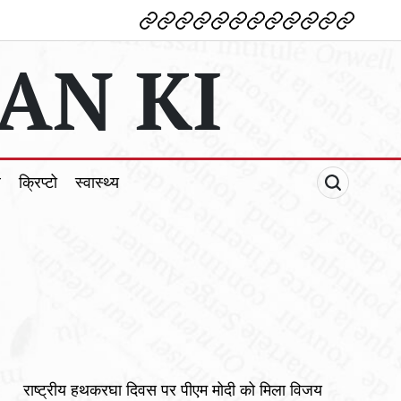
देश
विदेश
पोलटिकल
मनोरंजन
शिक्षा
टेक्नोलॉजी
व्यापार
क्राइम
धर्म
खेल
क्रिप्टो
स्वास्थ्य
AN KI
ल
क्रिप्टो
स्वास्थ्य
राष्ट्रीय हथकरघा दिवस पर पीएम मोदी को मिला विजय