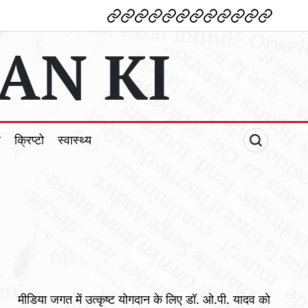
देश
विदेश
पोलटिकल
मनोरंजन
शिक्षा
टेक्नोलॉजी
व्यापार
क्राइम
धर्म
खेल
क्रिप्टो
स्वास्थ्य
AN KI
ल
क्रिप्टो
स्वास्थ्य
मीडिया जगत में उत्कृष्ट योगदान के लिए डॉ. ओ.पी. यादव को