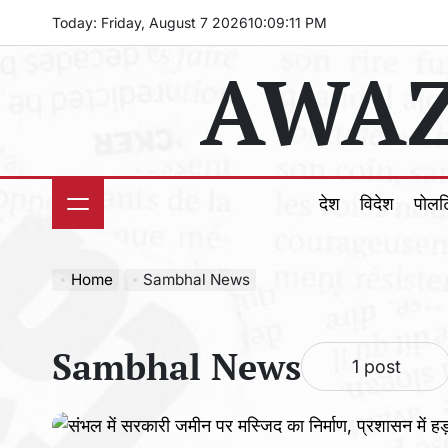
Skip
Today: Friday, August 7 2026
10
:
09
:
13
PM
to
AWAZ
content
देश
विदेश
पोल
Home
Sambhal News
Sambhal News
1 post