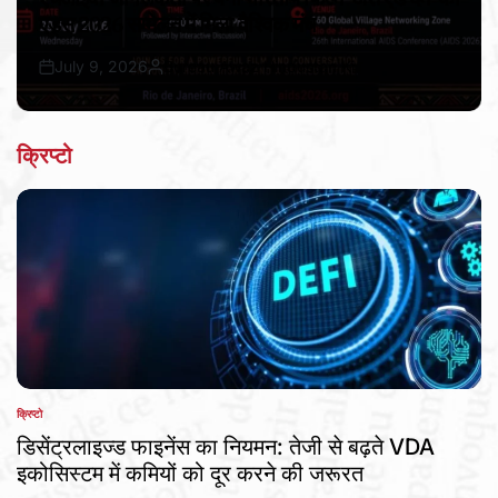
एड्स 2026 सम्मेलन में मिला वैश्विक मंच
July 9, 2026
Bureau Awaz Hindustan Ki
Post
By:
Date
क्रिप्टो
क्रिप्टो
POSTED
IN
डिसेंट्रलाइज्ड फाइनेंस का नियमन: तेजी से बढ़ते VDA
इकोसिस्टम में कमियों को दूर करने की जरूरत