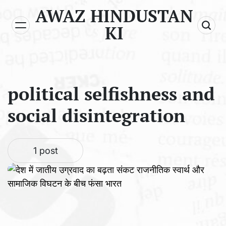
Skip
AWAZ HINDUSTAN
to
KI
content
political selfishness and
social disintegration
1 post