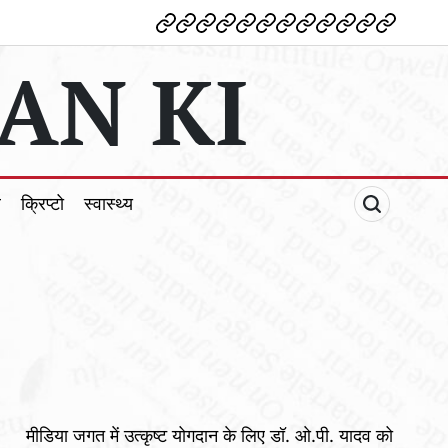
देश
विदेश
पोलटिकल
मनोरंजन
शिक्षा
टेक्नोलॉजी
व्यापार
क्राइम
धर्म
खेल
क्रिप्टो
स्वास्थ्य
AN KI
ल
क्रिप्टो
स्वास्थ्य
मीडिया जगत में उत्कृष्ट योगदान के लिए डॉ. ओ.पी. यादव को