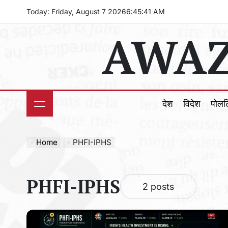
Skip
Today: Friday, August 7 2026
6
:
45
:
42
AM
to
AWAZ
content
देश
विदेश
पोल
Home
PHFI-IPHS
PHFI-IPHS
2 posts