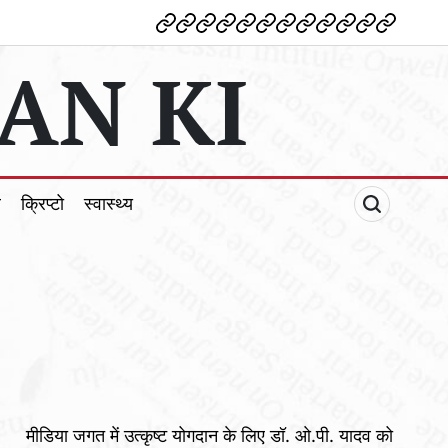
देश
विदेश
पोलटिकल
मनोरंजन
शिक्षा
टेक्नोलॉजी
व्यापार
क्राइम
धर्म
खेल
क्रिप्टो
स्वास्थ्य
AN KI
ल
क्रिप्टो
स्वास्थ्य
मीडिया जगत में उत्कृष्ट योगदान के लिए डॉ. ओ.पी. यादव को