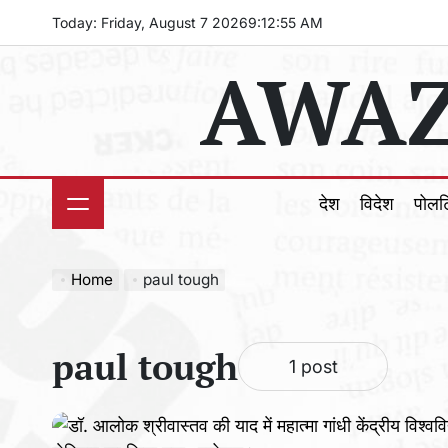
Skip
Today: Friday, August 7 2026
9
:
12
:
56
AM
to
AWAZ
content
देश
विदेश
पोल
Home
paul tough
paul tough
1 post