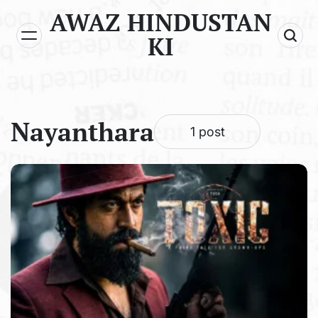
Skip
AWAZ HINDUSTAN
to
KI
content
Nayanthara
1 post