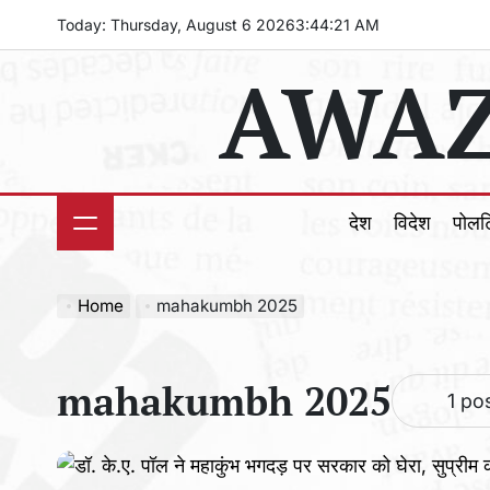
Skip
Today: Thursday, August 6 2026
3
:
44
:
22
AM
to
AWAZ
content
देश
विदेश
पोल
Home
mahakumbh 2025
mahakumbh 2025
1 po