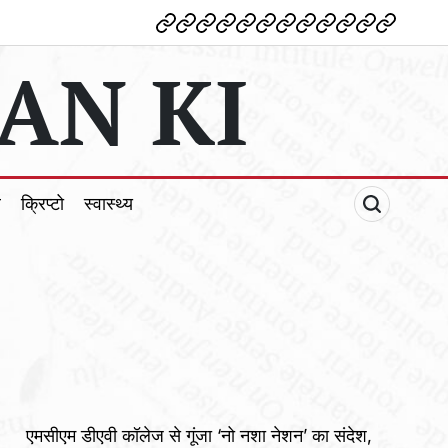
देश
विदेश
पोलटिकल
मनोरंजन
शिक्षा
टेक्नोलॉजी
व्यापार
क्राइम
धर्म
खेल
क्रिप्टो
स्वास्थ्य
AN KI
ल
क्रिप्टो
स्वास्थ्य
एमसीएम डीएवी कॉलेज से गूंजा ‘नो नशा नेशन’ का संदेश,