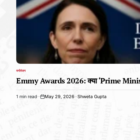
मनोरंजन
POSTED
IN
Emmy Awards 2026: क्या ‘Prime Minister
1 min read
May 29, 2026
Shweta Gupta
Estimated
on
read
time