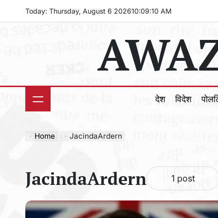
Skip
Today: Thursday, August 6 2026
10
:
09
:
12
AM
to
AWAZ
content
देश
विदेश
पोल
Home
JacindaArdern
JacindaArdern
1 post