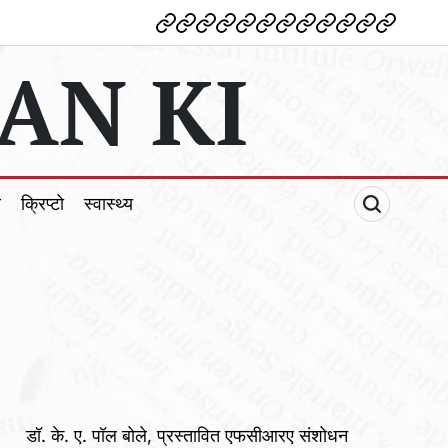
देश
विदेश
पोलटिकल
मनोरंजन
शिक्षा
टेक्नोलॉजी
व्यापार
क्राइम
धर्म
खेल
क्रिप्टो
स्वास्थ्य
AN KI
ल
क्रिप्टो
स्वास्थ्य
डॉ. के. ए. पॉल बोले, प्रस्तावित एफसीआरए संशोधन