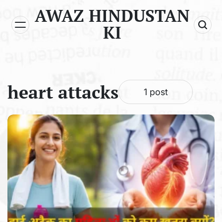
Skip
AWAZ HINDUSTAN
to
KI
content
heart attacks
1 post