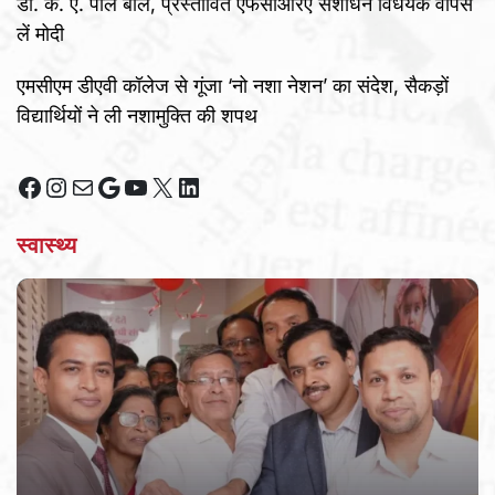
डॉ. के. ए. पॉल बोले, प्रस्तावित एफसीआरए संशोधन विधेयक वापस
लें मोदी
एमसीएम डीएवी कॉलेज से गूंजा ‘नो नशा नेशन’ का संदेश, सैकड़ों
विद्यार्थियों ने ली नशामुक्ति की शपथ
Facebook
Instagram
Mail
Google
YouTube
X
LinkedIn
स्वास्थ्य