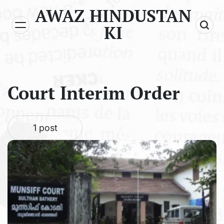
Skip
AWAZ HINDUSTAN
to
KI
content
Court Interim Order
1 post