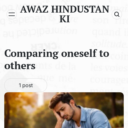
Skip
AWAZ HINDUSTAN
to
KI
content
Comparing oneself to
others
1 post