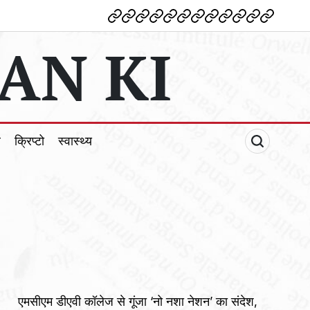
देश
विदेश
पोलटिकल
मनोरंजन
शिक्षा
टेक्नोलॉजी
व्यापार
क्राइम
धर्म
खेल
क्रिप्टो
स्वास्थ्य
AN KI
ल
क्रिप्टो
स्वास्थ्य
एमसीएम डीएवी कॉलेज से गूंजा ‘नो नशा नेशन’ का संदेश,