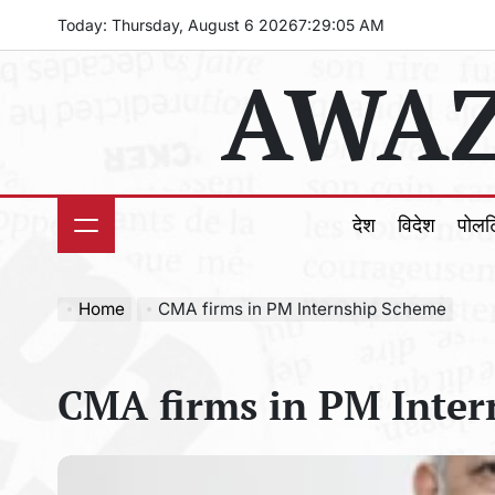
Skip
Today: Thursday, August 6 2026
7
:
29
:
06
AM
to
AWAZ
content
देश
विदेश
पोल
Home
CMA firms in PM Internship Scheme
CMA firms in PM Inte