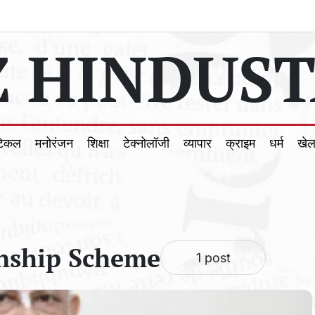
 HINDUST
टिकल
मनोरंजन
शिक्षा
टेक्नोलॉजी
व्यापार
क्राइम
धर्म
खे
rnship Scheme
1 post