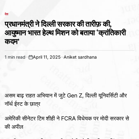
देश
POSTED
IN
प्रधानमंत्री ने दिल्ली सरकार की तारीफ़ की,
आयुष्मान भारत हेल्थ मिशन को बताया ‘क्रांतिकारी
कदम’
1 min read
April 11, 2025
Aniket sardhana
Estimated
on
read
time
असम बाढ़ राहत अभियान में जुटे Gen Z, दिल्ली यूनिवर्सिटी और
नॉर्थ ईस्ट के छात्र
अमेरिकी सीनेटर टिम शीही ने FCRA विधेयक पर मोदी सरकार से
की अपील