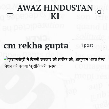
Skip
AWAZ HINDUSTAN
to
KI
content
cm rekha gupta
1 post