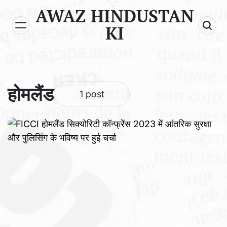
Skip
AWAZ HINDUSTAN
to
KI
content
होमलैंड
1 post