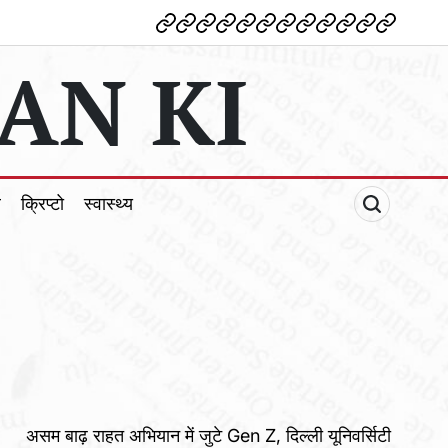
देश
विदेश
पोलटिकल
मनोरंजन
शिक्षा
टेक्नोलॉजी
व्यापार
क्राइम
धर्म
खेल
क्रिप्टो
स्वास्थ्य
AN KI
ल
क्रिप्टो
स्वास्थ्य
असम बाढ़ राहत अभियान में जुटे Gen Z, दिल्ली यूनिवर्सिटी