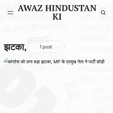
Skip
AWAZ HINDUSTAN
to
KI
content
झटका,
1 post