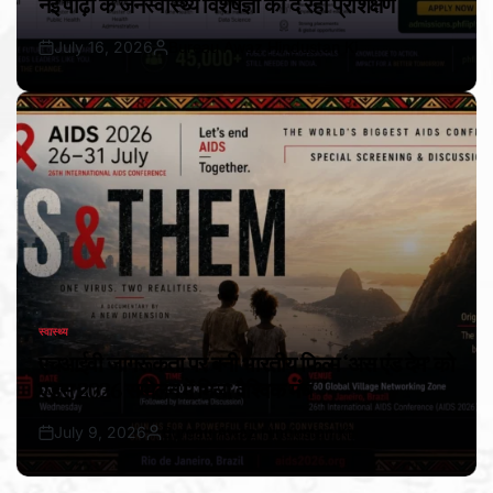
नई पीढ़ी के जनस्वास्थ्य विशेषज्ञों को दे रहा प्रशिक्षण
July 16, 2026
Bureau Awaz Hindustan Ki
Post
By:
Date
स्वास्थ्य
POSTED
IN
एचआईवी जागरूकता पर बनी भारतीय फिल्म ‘अस एंड देम’ को
एड्स 2026 सम्मेलन में मिला वैश्विक मंच
July 9, 2026
Bureau Awaz Hindustan Ki
Post
By:
Date