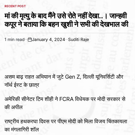
RECENT POST
POSTED
IN
मां की मृत्यु के बाद मैंने उसे रोते नहीं देखा..। जान्हवी
कपूर ने बताया कि बहन खुशी ने सभी की देखभाल की
1 min read
January 4, 2024
Suditi Raje
Estimated
on
read
time
असम बाढ़ राहत अभियान में जुटे Gen Z, दिल्ली यूनिवर्सिटी और
नॉर्थ ईस्ट के छात्र
अमेरिकी सीनेटर टिम शीही ने FCRA विधेयक पर मोदी सरकार से
की अपील
राष्ट्रीय हथकरघा दिवस पर पीएम मोदी को मिला विजय चिंतकायला
का मंगलागिरी शॉल