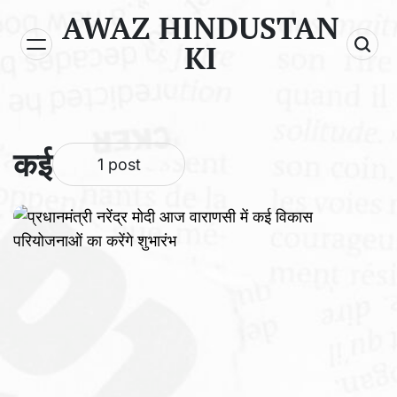
Skip
AWAZ HINDUSTAN
to
KI
content
कई
1 post