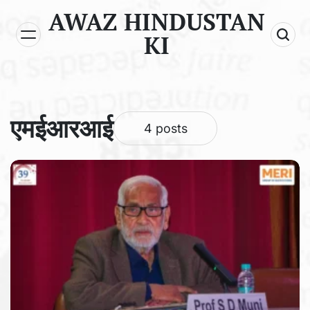
Skip
AWAZ HINDUSTAN
to
KI
content
एमईआरआई
4 posts