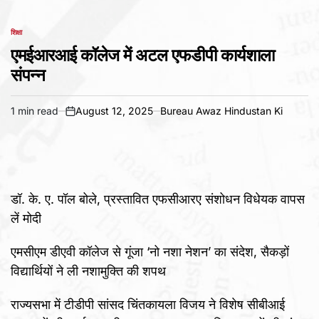
शिक्षा
POSTED
IN
एमईआरआई कॉलेज में अटल एफडीपी कार्यशाला
संपन्न
1 min read
August 12, 2025
Bureau Awaz Hindustan Ki
Estimated
on
read
time
डॉ. के. ए. पॉल बोले, प्रस्तावित एफसीआरए संशोधन विधेयक वापस
लें मोदी
एमसीएम डीएवी कॉलेज से गूंजा ‘नो नशा नेशन’ का संदेश, सैकड़ों
विद्यार्थियों ने ली नशामुक्ति की शपथ
राज्यसभा में टीडीपी सांसद चिंतकायला विजय ने विशेष सीबीआई