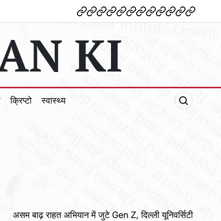
देश
विदेश
पोलटिकल
मनोरंजन
शिक्षा
टेक्नोलॉजी
व्यापार
क्राइम
धर्म
खेल
क्रिप्टो
स्वास्थ्य
AN KI
ल
क्रिप्टो
स्वास्थ्य
असम बाढ़ राहत अभियान में जुटे Gen Z, दिल्ली यूनिवर्सिटी