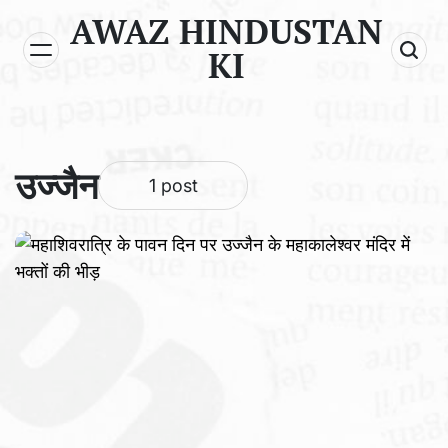
Skip
AWAZ HINDUSTAN
to
KI
content
उज्जैन
1 post