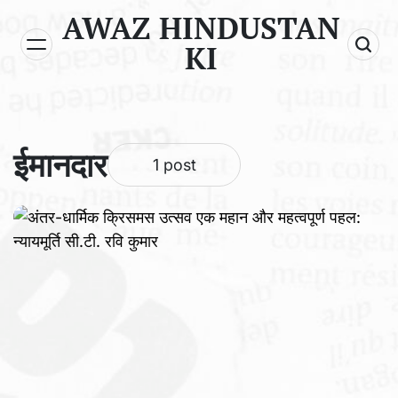
Skip
AWAZ HINDUSTAN
to
KI
content
ईमानदार
1 post