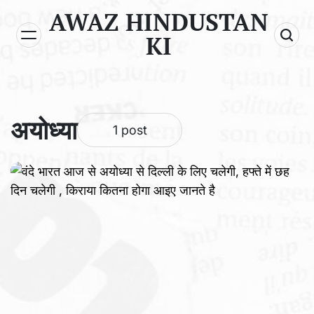
Skip
AWAZ HINDUSTAN
to
KI
content
अयोध्या
1 post