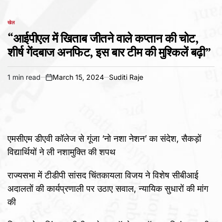
खेल
POSTED
IN
“आईपीएल में खिताब जीतने वाले कप्तान की चोट,
शीर्ष गेंदबाज अनफिट, इस बार टीम की मुश्किलें बढ़ी”
1 min read
March 15, 2024
Suditi Raje
Estimated
on
read
time
एमसीएम डीएवी कॉलेज से गूंजा ‘नो नशा नेशन’ का संदेश, सैकड़ों
विद्यार्थियों ने ली नशामुक्ति की शपथ
राज्यसभा में टीडीपी सांसद चिंतकायला विजय ने विशेष सीबीआई
अदालतों की कार्यप्रणाली पर उठाए सवाल, न्यायिक सुधारों की मांग
की