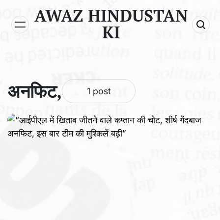
Skip
AWAZ HINDUSTAN
to
KI
content
अनफिट,
1 post